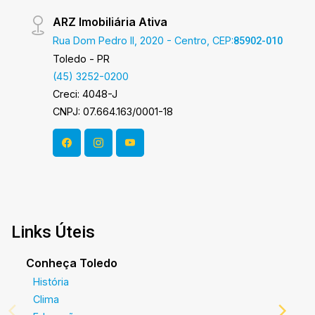
oportunidade! A hora de encontrar o seu novo lar
ARZ Imobiliária Ativa
É AGORA! Imobiliária Ativa, sinta-se em casa!
Rua Dom Pedro II, 2020 - Centro, CEP:
85902-010
Toledo - PR
(45) 3252-0200
Creci: 4048-J
CNPJ: 07.664.163/0001-18
Links Úteis
Conheça Toledo
História
Clima