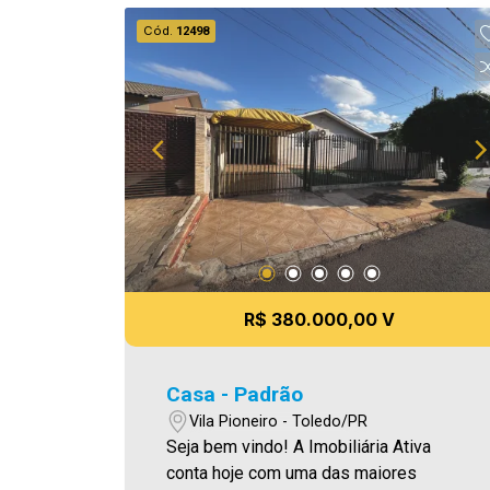
Cód.
12498
R$ 380.000,00 V
Casa - Padrão
Vila Pioneiro - Toledo/PR
Seja bem vindo! A Imobiliária Ativa
conta hoje com uma das maiores