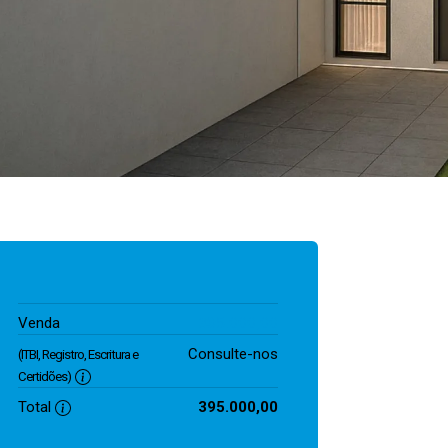
395.000,00
Venda
Consulte-nos
(ITBI, Registro, Escritura e
Certidões)
Total
395.000,00