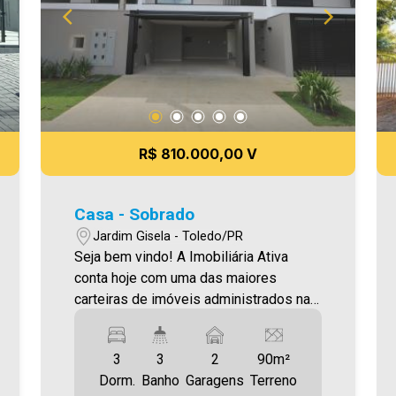
R$ 810.000,00 V
Casa - Sobrado
Jardim Gisela - Toledo/PR
Seja bem vindo! A Imobiliária Ativa
conta hoje com uma das maiores
carteiras de imóveis administrados na
cidade, tanto para locação quanto para
venda. Confira mais uma de nossas
3
3
2
90m²
opções! `As informações aqui
Dorm.
Banho
Garagens
Terreno
prestadas são verdadeiras, todavia,