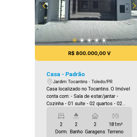
R$ 800.000,00 V
Casa - Padrão
Jardim Tocantins - Toledo/PR
Casa localizado no Tocantins. O Imóvel
conta com: - Sala de estar/jantar -
Cozinha - 01 suíte - 02 quartos - 02
banheiros (suíte e social) - Área de
serviço - 02 vagas de garagem
2
2
2
181m²
paralelas - Churrasqueira - Pé direito
Dorm.
Banho
Garagens
Terreno
alto. Área construída 126,97 m² Área