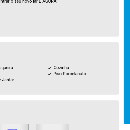
ntrar o seu novo lar É AGORA!
squeira
Cozinha
Piso Porcelanato
e Jantar