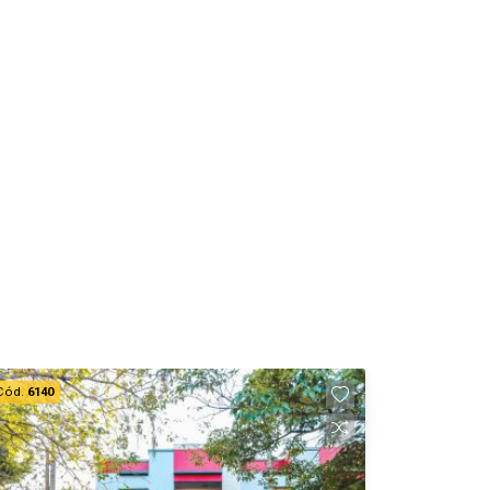
Cód.
6140