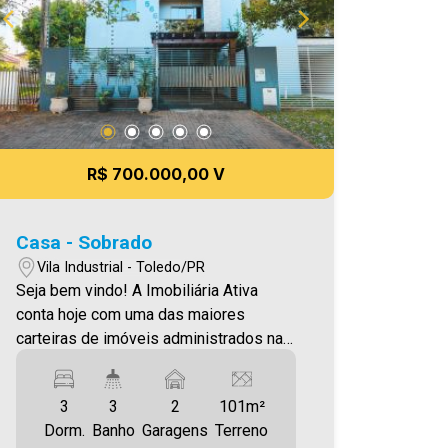
R$ 700.000,00 V
Casa - Sobrado
Vila Industrial - Toledo/PR
Seja bem vindo! A Imobiliária Ativa
conta hoje com uma das maiores
carteiras de imóveis administrados na
cidade, tanto para locação quanto para
venda. Confira mais uma de nossas
3
3
2
101m²
opções! Sobrado Localizado na Vila
Dorm.
Banho
Garagens
Terreno
Industrial. Por R$700.000,00 Locação: