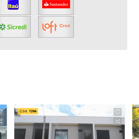
Cód.
1266