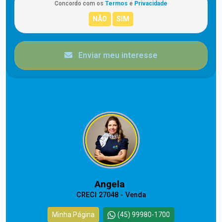
Concordo com os
Termos
e
Privacidade
Enviar meu interesse
CORRETOR RESPONSÁVEL
Angela
CRECI 27048 - Venda
Minha Página
(45) 99980-1700