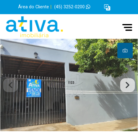
Área do Cliente
|
(45) 3252-0200