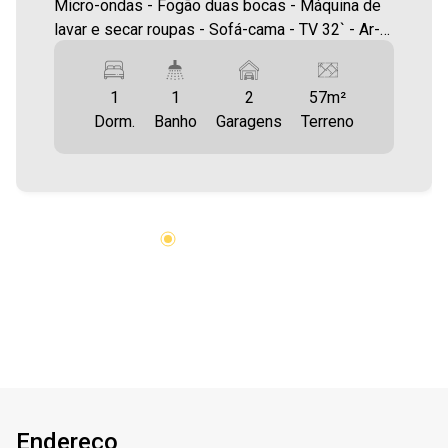
Micro-ondas - Fogão duas bocas - Máquina de
lavar e secar roupas - Sofá-cama - TV 32` - Ar-
condicionado 12.000 BTUs - Cama de casal -
Guarda-roupas - Banheiro completo com balcão
1
1
2
57m²
e box Área construída: 33,59m² Área
Dorm.
Banho
Garagens
Terreno
terreno:57,25 m² A Imobiliária Ativa possui hoje
uma das maiores carteiras de imóveis
administrados da cidade, atuando com
excelência tanto na locação quanto na venda.
Aproveite essa oportunidade, agende uma
visita! Imobiliária Ativa | Sinta-se em casa! - As
informações aqui prestadas são verdadeiras,
todavia, reservamo-nos o direito de corrigir
qualquer erro de digitação e/ou ortografia, bem
como alteração dos preços e imagens. Fotos
meramente ilustrativas.
Endereço