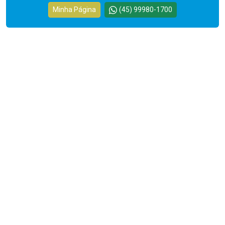
Minha Página
(45) 99980-1700
Cód.
12066