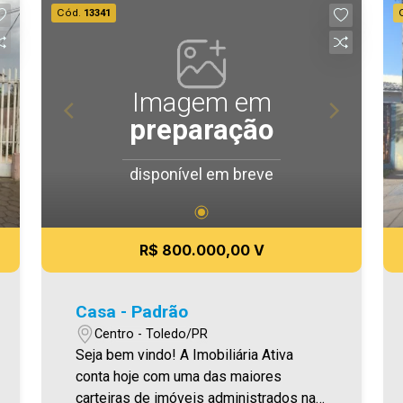
Cód.
13341
Imagem em
preparação
disponível em breve
R$ 800.000,00 V
Casa - Padrão
Centro - Toledo/PR
Seja bem vindo! A Imobiliária Ativa
conta hoje com uma das maiores
carteiras de imóveis administrados na