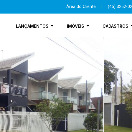
Área do Cliente
|
(45) 3252-0
LANÇAMENTOS
IMÓVEIS
CADASTROS