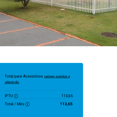
Total para Acessórios
valores sujeitos a
alteração.
IPTU
113,65
Total / Mês
113,65