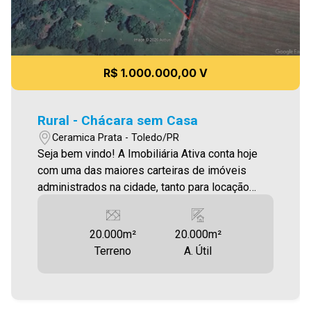
R$ 1.000.000,00 V
Rural - Chácara sem Casa
Ceramica Prata - Toledo/PR
Seja bem vindo! A Imobiliária Ativa conta hoje
com uma das maiores carteiras de imóveis
administrados na cidade, tanto para locação
quanto para venda. Confira mais uma de nossas
opções! Chácara com 20.000m² em condomínio
20.000m²
20.000m²
fechado a 4KM da cidade localizada na Linha
Terreno
A. Útil
Cerâmica Prata, totalmente limpa, já com rede
elétrica trifásica. Aproveite essa oportunidade!