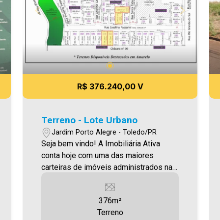
R$ 376.240,00 V
Terreno - Lote Urbano
Jardim Porto Alegre - Toledo/PR
Seja bem vindo! A Imobiliária Ativa
conta hoje com uma das maiores
carteiras de imóveis administrados na
cidade, tanto para locação quanto para
venda. Confira mais uma de nossas
376m²
opções! Terreno localizado no Jardim
Terreno
Porto Alegre, com 376,24m² -