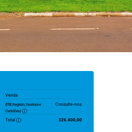
326.400,00
Venda
Consulte-nos
(ITBI, Registro, Escritura e
Certidões)
Total
326.400,00