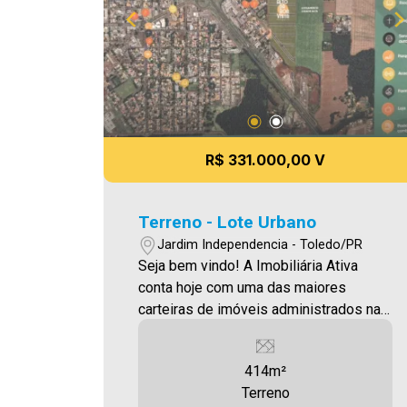
R$ 331.000,00 V
Terreno - Lote Urbano
Jardim Independencia - Toledo/PR
Seja bem vindo! A Imobiliária Ativa
conta hoje com uma das maiores
carteiras de imóveis administrados na
cidade, tanto para locação quanto para
venda. Confira mais uma de nossas
414m²
opções! Terreno localizado no Jardim
Terreno
Independência , com 413,56m²