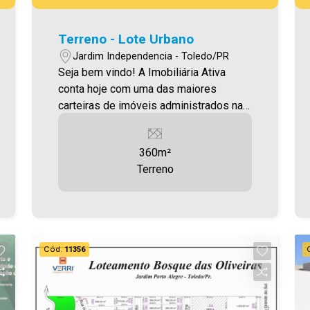
Terreno - Lote Urbano
Jardim Independencia - Toledo/PR
Seja bem vindo! A Imobiliária Ativa
conta hoje com uma das maiores
carteiras de imóveis administrados na
cidade, tanto para locação quanto para
venda. Confira mais uma de nossas
360m²
opções! Terreno localizado no Jardim
Terreno
Independência , com 360,00m²
Aproveite essa oportunidade!
Imobiliária Ativa, sinta-se em casa!
Cód.
11356