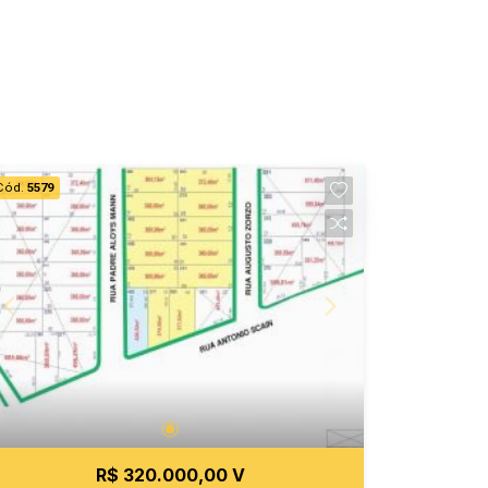
Cód.
5579
R$ 320.000,00 V