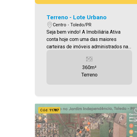
Terreno - Lote Urbano
Centro - Toledo/PR
Seja bem vindo! A Imobiliária Ativa
conta hoje com uma das maiores
carteiras de imóveis administrados na
cidade, tanto para locação quanto para
venda. Confira mais uma de nossas
360m²
opções! Terreno localizado no Centro,
Terreno
com 360,00m² Por R$280.000,00
Aproveite essa oportunidade!
Imobiliária Ativa, sinta-se em casa!
Cód.
11787