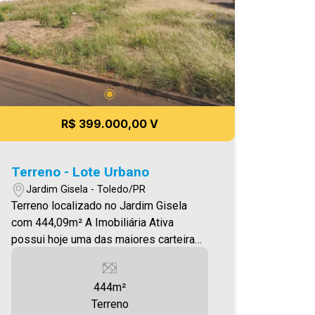
R$ 399.000,00 V
Terreno - Lote Urbano
Jardim Gisela - Toledo/PR
Terreno localizado no Jardim Gisela
com 444,09m² A Imobiliária Ativa
possui hoje uma das maiores carteiras
de imóveis administrados da cidade,
atuando com excelência tanto na
444m²
locação quanto na venda. Aproveite
Terreno
essa oportunidade, agende uma visita!