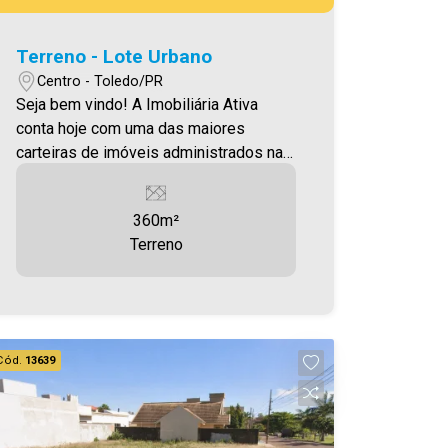
Terreno - Lote Urbano
Centro - Toledo/PR
Seja bem vindo! A Imobiliária Ativa
conta hoje com uma das maiores
carteiras de imóveis administrados na
cidade, tanto para locação quanto para
venda. Confira mais uma de nossas
360m²
opções! Terreno em excelente
Terreno
localização com 360,00m² Aproveite
essa oportunidade! A hora de encontrar
o seu novo lar É AGORA! Imobiliária
Ativa, sinta-se em casa!
Cód.
13639