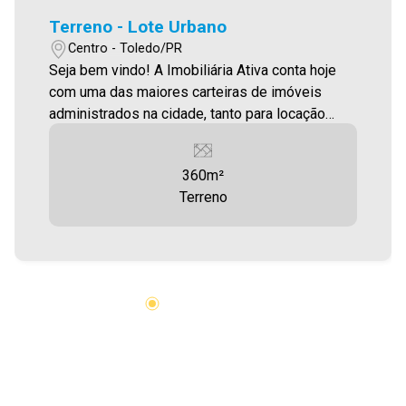
Terreno - Lote Urbano
Centro - Toledo/PR
Seja bem vindo! A Imobiliária Ativa conta hoje
com uma das maiores carteiras de imóveis
administrados na cidade, tanto para locação
quanto para venda. Confira mais uma de nossas
opções! Terreno em excelente localização com
360m²
360,00m² Aproveite essa oportunidade! A hora
Terreno
de encontrar o seu novo lar É AGORA! Imobiliária
Ativa, sinta-se em casa!