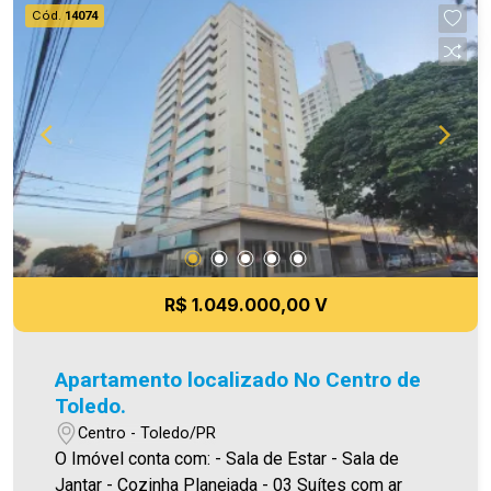
todavia, reservamo-nos o direito de corrigir
Cód.
14074
qualquer erro de digitação e/ou ortografia, bem
como alteração dos preços e imagens. Fotos
meramente ilustrativas.
R$ 1.049.000,00 V
Apartamento localizado No Centro de
Toledo.
Centro - Toledo/PR
O Imóvel conta com: - Sala de Estar - Sala de
Jantar - Cozinha Planejada - 03 Suítes com ar