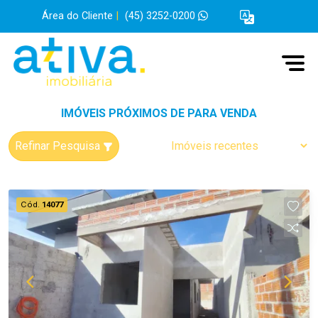
Área do Cliente
|
(45) 3252-0200
IMÓVEIS PRÓXIMOS DE PARA VENDA
Refinar Pesquisa
Cód.
14077