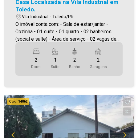
Casa Localizada na Vila Industrial em
Toledo.
Vila Industrial - Toledo/PR
O imóvel conta com: - Sala de estar/jantar -
Cozinha - 01 suíte - 01 quarto - 02 banheiros
(social e suíte) - Área de serviço - 02 vagas de
garagem Área construída aproximadamente
60,00m² Área de terreno 102,40m² A Imobiliária
2
1
2
2
Ativa possui hoje uma das maiores carteiras de
Dorm.
Suite
Banho
Garagens
imóveis administrados da cidade, atuando com
excelência tanto na locação quanto na venda.
Aproveite essa oportunidade, agende uma visita!
Imobiliária Ativa | Sinta-se em casa! - As
informações aqui prestadas são verdadeiras,
Cód.
14062
todavia, reservamo-nos o direito de corrigir
qualquer erro de digitação e/ou ortografia, bem
como alteração dos preços e imagens. Fotos
meramente ilustrativas.