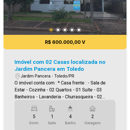
R$ 600.000,00 V
Imóvel com 02 Casas localizada no
Jardim Pancera em Toledo
Jardim Pancera - Toledo/PR
O imóvel conta com : * Casa frente : - Sala de
Estar - Cozinha - 02 Quartos - 01 Suíte - 03
Banheiros - Lavanderia - Churrasqueira - 02
vagas de garagem coberta ** Casa Fundo : - Sala
de Estar - Cozinha - 02 Quartos - 01 Banheiro
5
1
4
2
Área construída: Casa Frente 106,00 m² , Casa
Dorm.
Suite
Banho
Garagens
Fundo 59,00m² Área terreno:499,80m² A