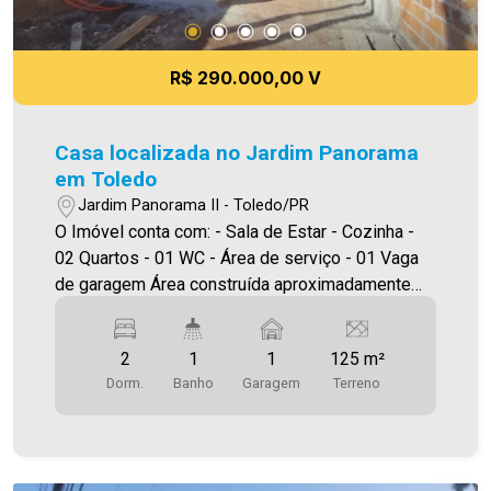
R$ 290.000,00 V
Casa localizada no Jardim Panorama
em Toledo
Jardim Panorama II - Toledo/PR
O Imóvel conta com: - Sala de Estar - Cozinha -
02 Quartos - 01 WC - Área de serviço - 01 Vaga
de garagem Área construída aproximadamente
50,00m² Área terreno 125,00m² A Imobiliária
Ativa possui hoje uma das maiores carteiras de
2
1
1
125 m²
imóveis administrados da cidade, atuando com
Dorm.
Banho
Garagem
Terreno
excelência tanto na locação quanto na venda.
Aproveite essa oportunidade, agende uma visita!
Imobiliária Ativa | Sinta-se em casa! - As
informações aqui prestadas são verdadeiras,