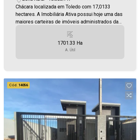
Chácara localizada em Toledo com 17,0133
hectares. A Imobiliária Ativa possui hoje uma das
maiores carteiras de imóveis administrados da
cidade, atuando com excelência tanto na locação
quanto na venda. Aproveite essa oportunidade,
1701.33 Ha
agende uma visita! Imobiliária Ativa | Sinta-se em
A. Útil
casa! - As informações aqui prestadas são
verdadeiras, todavia, reservamo-nos o direito de
corrigir qualquer erro de digitação e/ou ortografia,
bem como alteração dos preços e imagens.
Fotos meramente ilustrativas
Cód.
14056