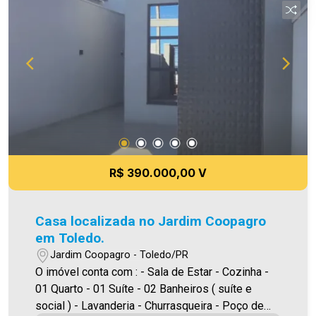
qualquer erro de digitação e/ou ortografia, bem
como alteração dos preços e imagens. Fotos
meramente ilustrativas
R$ 390.000,00 V
Casa localizada no Jardim Coopagro
em Toledo.
Jardim Coopagro - Toledo/PR
O imóvel conta com : - Sala de Estar - Cozinha -
01 Quarto - 01 Suíte - 02 Banheiros ( suíte e
social ) - Lavanderia - Churrasqueira - Poço de