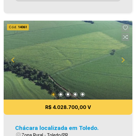
Imobiliária Ativa possui hoje uma das maiores
carteiras de imóveis administrados da cidade,
atuando com excelência tanto na locação quanto
na venda. Aproveite essa oportunidade, agende
Cód.
14061
uma visita! Imobiliária Ativa | Sinta-se em casa! -
As informações aqui prestadas são verdadeiras,
todavia, reservamo-nos o direito de corrigir
qualquer erro de digitação e/ou ortografia, bem
como alteração dos preços e imagens. Fotos
meramente ilustrativas.
R$ 4.028.700,00 V
Chácara localizada em Toledo.
Zona Rural - Toledo/PR