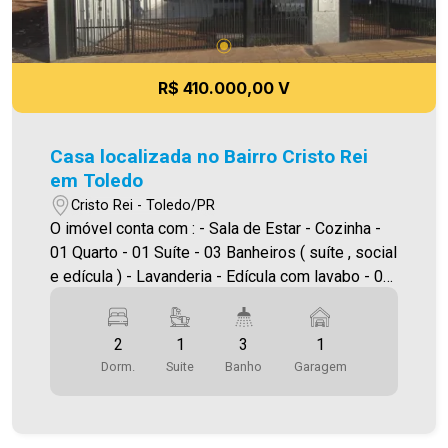
R$ 410.000,00 V
Casa localizada no Bairro Cristo Rei
em Toledo
Cristo Rei - Toledo/PR
O imóvel conta com : - Sala de Estar - Cozinha -
01 Quarto - 01 Suíte - 03 Banheiros ( suíte , social
e edícula ) - Lavanderia - Edícula com lavabo - 01
vaga de garagem descoberta Área construída:
70,00m² Área terreno:125,00m² A Imobiliária
2
1
3
1
Ativa possui hoje uma das maiores carteiras de
Dorm.
Suite
Banho
Garagem
imóveis administrados da cidade, atuando com
excelência tanto na locação quanto na venda.
Aproveite essa oportunidade, agende uma visita!
Imobiliária Ativa | Sinta-se em casa! - As