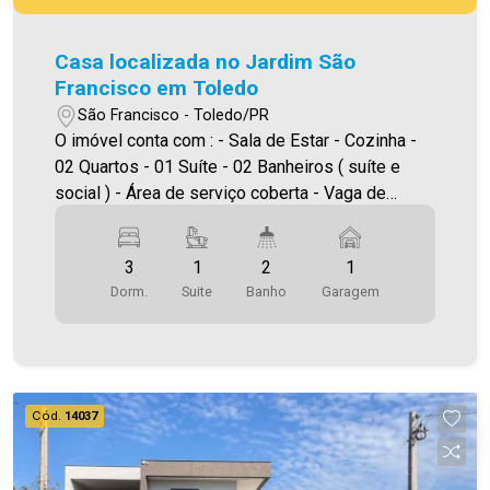
Casa localizada no Jardim São
Francisco em Toledo
São Francisco - Toledo/PR
O imóvel conta com : - Sala de Estar - Cozinha -
02 Quartos - 01 Suíte - 02 Banheiros ( suíte e
social ) - Área de serviço coberta - Vaga de
garagem - Sobra de terreno Área construída:
63,59m² Área terreno:137,00m² A Imobiliária
3
1
2
1
Ativa possui hoje uma das maiores carteiras de
Dorm.
Suite
Banho
Garagem
imóveis administrados da cidade, atuando com
excelência tanto na locação quanto na venda.
Aproveite essa oportunidade, agende uma visita!
Imobiliária Ativa | Sinta-se em casa! - As
informações aqui prestadas são verdadeiras,
Cód.
14037
todavia, reservamo-nos o direito de corrigir
qualquer erro de digitação e/ou ortografia, bem
como alteração dos preços e imagens. Fotos