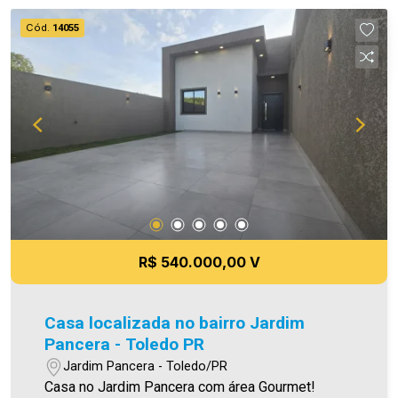
informações aqui prestadas são verdadeiras,
Cód.
14055
todavia, reservamo-nos o direito de corrigir
qualquer erro de digitação e/ou ortografia, bem
como alteração dos preços e imagens. Fotos
meramente ilustrativas.
R$ 540.000,00 V
Casa localizada no bairro Jardim
Pancera - Toledo PR
Jardim Pancera - Toledo/PR
Casa no Jardim Pancera com área Gourmet!