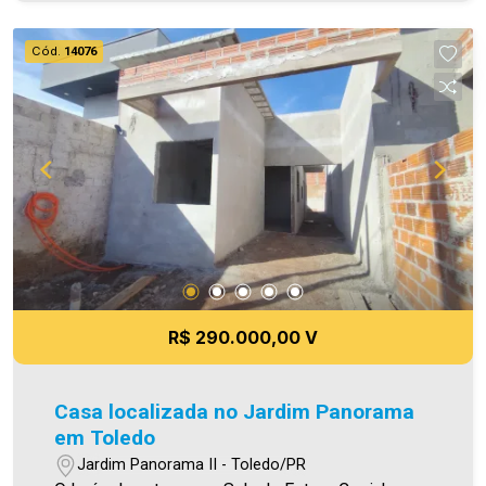
informações aqui prestadas são verdadeiras,
todavia, reservamo-nos o direito de corrigir
Cód.
14076
qualquer erro de digitação e/ou ortografia, bem
como alteração dos preços e imagens. Fotos
meramente ilustrativas.
R$ 290.000,00 V
Casa localizada no Jardim Panorama
em Toledo
Jardim Panorama II - Toledo/PR