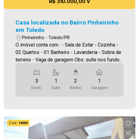
R$ 310.000,00 V
Casa localizada no Bairro Pinheirinho
em Toledo
Pinheirinho - Toledo/PR
O imóvel conta com : - Sala de Estar - Cozinha -
02 Quartos - 01 Banheiro - Lavanderia - Sobra de
terreno - Vaga de garagem Obs: suíte nos fundos
em fase de acabamento. Área construída:
55,44m² Área terreno:125,88m² A Imobiliária
3
1
2
1
Ativa possui hoje uma das maiores carteiras de
Dorm.
Suite
Banho
Garagem
imóveis administrados da cidade, atuando com
excelência tanto na locação quanto na venda.
Aproveite essa oportunidade, agende uma visita!
Imobiliária Ativa | Sinta-se em casa! - As
informações aqui prestadas são verdadeiras,
Cód.
14069
todavia, reservamo-nos o direito de corrigir
qualquer erro de digitação e/ou ortografia, bem