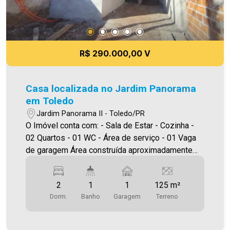
R$ 290.000,00 V
Casa localizada no Jardim Panorama
em Toledo
Jardim Panorama II - Toledo/PR
O Imóvel conta com: - Sala de Estar - Cozinha -
02 Quartos - 01 WC - Área de serviço - 01 Vaga
de garagem Área construída aproximadamente
50,00m² Área terreno 125,00m² A Imobiliária
Ativa possui hoje uma das maiores carteiras de
2
1
1
125 m²
imóveis administrados da cidade, atuando com
Dorm.
Banho
Garagem
Terreno
excelência tanto na locação quanto na venda.
Aproveite essa oportunidade, agende uma visita!
Imobiliária Ativa | Sinta-se em casa! - As