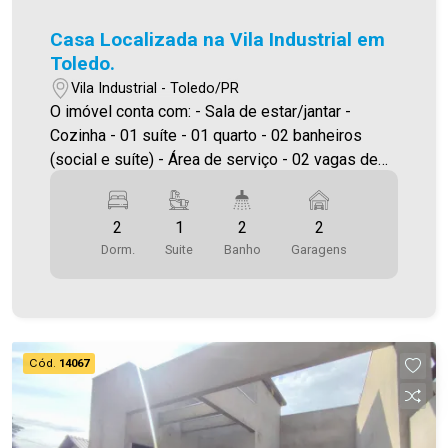
Casa Localizada na Vila Industrial em
Toledo.
Vila Industrial - Toledo/PR
O imóvel conta com: - Sala de estar/jantar -
Cozinha - 01 suíte - 01 quarto - 02 banheiros
(social e suíte) - Área de serviço - 02 vagas de
garagem Área construída aproximadamente
60,00m² Área de terreno 102,40m² A Imobiliária
2
1
2
2
Ativa possui hoje uma das maiores carteiras de
Dorm.
Suite
Banho
Garagens
imóveis administrados da cidade, atuando com
excelência tanto na locação quanto na venda.
Aproveite essa oportunidade, agende uma visita!
Imobiliária Ativa | Sinta-se em casa! - As
informações aqui prestadas são verdadeiras,
Cód.
14067
todavia, reservamo-nos o direito de corrigir
qualquer erro de digitação e/ou ortografia, bem
como alteração dos preços e imagens. Fotos
meramente ilustrativas.