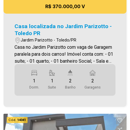
nos o direito de corrigir qualquer erro de
R$ 370.000,00 V
digitação e ou ortografia, bem como alteração
dos preços e imagens. Fotos meramente
ilustrativas`
Casa localizada no Jardim Parizotto -
Toledo PR
Jardim Parizotto - Toledo/PR
Casa no Jardim Parizotto com vaga de Garagem
paralela para dois carros! Imóvel conta com: - 01
suíte; - 01 quarto; - 01 banheiro Social; - Sala e
cozinha Integrada; - Lavanderia; - Churrasqueira; -
Espaço de garagem para dois carros paralelo;
1
1
2
2
Diferenciais do Imóvel: - Acabamento em
Dorm.
Suite
Banho
Garagens
porcelanato em todos os cômodos; -
Acabamento em Gesso; - Iluminação em Led; -
Esquadrias e portas em Alumínio; - Pé Direito
com 3 metros de altura; - Preparação para Ar
Condicionado em todos os cômodos; - Imóvel à
Cód.
14041
800 metros do centro; Casa com 61,00 m²