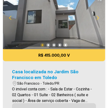
Terreno com 124,00 m² A Imobiliária Ativa possui
hoje uma das maiores carteiras de imóveis
administrados da cidade, atuando com excelência
tanto na locação quanto na venda. Aproveite essa
oportunidade, agende uma visita! Imobiliária Ativa
| Sinta-se em casa!
R$ 415.000,00 V
Casa localizada no Jardim São
Francisco em Toledo
São Francisco - Toledo/PR
O imóvel conta com : - Sala de Estar - Cozinha -
02 Quartos - 01 Suíte - 02 Banheiros ( suíte e
social ) - Área de serviço coberta - Vaga de
garagem - Sobra de terreno Área construída: