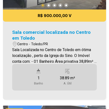
R$ 900.000,00 V
Sala comercial localizada no Centro
em Toledo
Centro - Toledo/PR
Sala Localizada no Centro de Toledo em ótima
localização , perto da Igreja do Sino. O Imóvel
conta com: - 01 Banheiro Área privativa 38,89m² A
Imobiliária Ativa possui hoje uma das maiores
carteiras de imóveis administrados da cidade,
1
38.89 m²
atuando com excelência tanto na locação quanto
Banho
A. Útil
na venda. Aproveite essa oportunidade, agende
uma visita! Imobiliária Ativa | Sinta-se em casa! -
As informações aqui prestadas são verdadeiras,
todavia, reservamo-nos o direito de corrigir
qualquer erro de digitação e/ou ortografia, bem