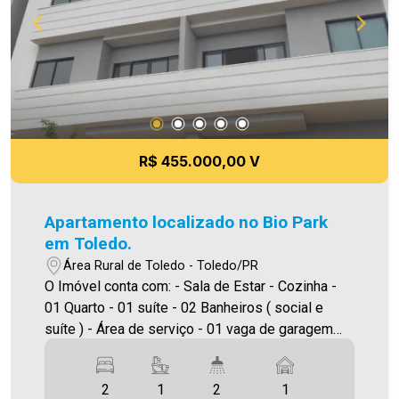
corrigir qualquer erro de digitação e/ou ortografia,
bem como alteração dos preços e imagens.
Fotos meramente ilustrativas.
R$ 455.000,00 V
Apartamento localizado no Bio Park
em Toledo.
Área Rural de Toledo - Toledo/PR
O Imóvel conta com: - Sala de Estar - Cozinha -
01 Quarto - 01 suíte - 02 Banheiros ( social e
suíte ) - Área de serviço - 01 vaga de garagem
Área privativa 62,29m² A Imobiliária Ativa possui
hoje uma das maiores carteiras de imóveis
2
1
2
1
administrados da cidade, atuando com excelência