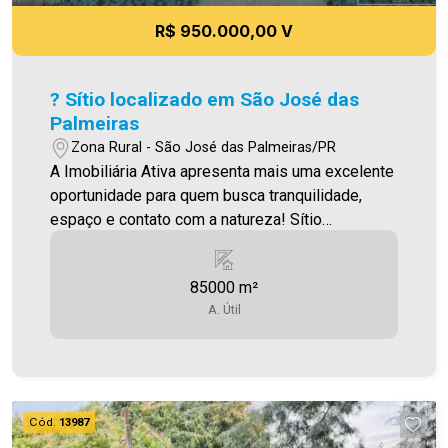
R$ 950.000,00 V
? Sítio localizado em São José das
Palmeiras
Zona Rural - São José das Palmeiras/PR
A Imobiliária Ativa apresenta mais uma excelente
oportunidade para quem busca tranquilidade,
espaço e contato com a natureza! Sítio
localizado em São José das Palmeiras O imóvel
conta com: Sala Cozinha 02 Quartos 01 Banheiro
85000 m²
Área construída aproximada: 100m² Área total do
A. Útil
sítio: 85.000m² Ideal para moradia, lazer ou
investimento rural, em uma região tranquila e
cercada pela natureza. Aproveite essa
oportunidade única! A Imobiliária Ativa possui
uma das maiores carteiras de imóveis da cidade,
Cód.
13987
com excelentes opções para locação e venda.