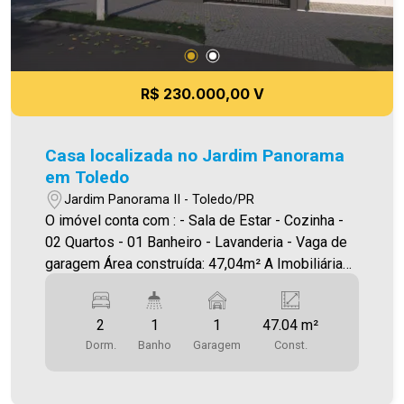
R$ 230.000,00 V
Casa localizada no Jardim Panorama
em Toledo
Jardim Panorama II - Toledo/PR
O imóvel conta com : - Sala de Estar - Cozinha -
02 Quartos - 01 Banheiro - Lavanderia - Vaga de
garagem Área construída: 47,04m² A Imobiliária
Ativa possui hoje uma das maiores carteiras de
imóveis administrados da cidade, atuando com
2
1
1
47.04 m²
excelência tanto na locação quanto na venda.
Dorm.
Banho
Garagem
Const.
Aproveite essa oportunidade, agende uma visita!
Imobiliária Ativa | Sinta-se em casa! - As
informações aqui prestadas são verdadeiras,