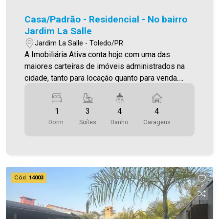
Casa/Padrão - Residencial - No bairro
Jardim La Salle
Jardim La Salle - Toledo/PR
A Imobiliária Ativa conta hoje com uma das
maiores carteiras de imóveis administrados na
cidade, tanto para locação quanto para venda.
Confira mais uma de nossas opções! Casa de
Alto Padrão Localizada no Jardim La Salle. O
1
3
4
4
Imóvel conta com: - Sala de Estar - Sala de jantar
Dorm.
Suítes
Banho
Garagens
- Cozinha - 03 Suítes - 04 WC`s (suítes, lavabo) -
Edícula com churrasqueira, forno e fogão a lenha.
- Piscina - Área de serviço - Garagem com 4
vagas paralelas - Amplo quintal com excelente
sobra de terreno. *Portão eletrônico *Cerca
Cód.
14003
elétrica Área construída 309,03 m² Área terreno
846,60 m² - As informações aqui prestadas são
verdadeiras, todavia, reservamo-nos o direito de
corrigir qualquer erro de digitação e/ou ortografia,