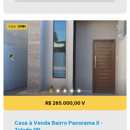
R$ 450.000,00 Um imóvel ideal para quem busca
conforto, praticidade e um excelente espaço
externo para aproveitar momentos em família.
Aproveite esta oportunidade! A hora de encontrar
Cód.
13981
o seu novo lar é agora. **Imobiliária Ativa ? Sinta-
se em casa!** *As informações aqui prestadas
são consideradas verdadeiras. No entanto,
reservamo-nos o direito de corrigir eventuais
erros de digitação e/ou ortografia, bem como
alterar valores e imagens sem aviso prévio.
Fotos meramente ilustrativas.*
R$ 285.000,00 V
Casa à Venda Bairro Panorama II -
Toledo PR