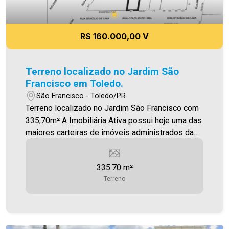
R$ 160.000,00 V
Terreno localizado no Jardim São
Francisco em Toledo.
São Francisco - Toledo/PR
Terreno localizado no Jardim São Francisco com
335,70m² A Imobiliária Ativa possui hoje uma das
maiores carteiras de imóveis administrados da
cidade, atuando com excelência tanto na locação
quanto na venda. Aproveite essa oportunidade,
335.70 m²
agende uma visita! Imobiliária Ativa | Sinta-se em
Terreno
casa! - As informações aqui prestadas são
verdadeiras, todavia, reservamo-nos o direito de
corrigir qualquer erro de digitação e/ou ortografia,
bem como alteração dos preços e imagens.