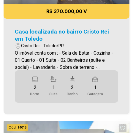
R$ 370.000,00 V
Casa localizada no bairro Cristo Rei
em Toledo
Cristo Rei - Toledo/PR
O imóvel conta com : - Sala de Estar - Cozinha -
01 Quarto - 01 Suíte - 02 Banheiros (suíte e
social) - Lavanderia - Sobra de terreno -
Churrasqueira - Vaga de garagem Área
construída: 65,00m² Área terreno:125,00m² A
2
1
2
1
Imobiliária Ativa possui hoje uma das maiores
Dorm.
Suite
Banho
Garagem
carteiras de imóveis administrados da cidade,
atuando com excelência tanto na locação quanto
na venda. Aproveite essa oportunidade, agende
uma visita! Imobiliária Ativa | Sinta-se em casa! -
As informações aqui prestadas são verdadeiras,
Cód.
14015
todavia, reservamo-nos o direito de corrigir