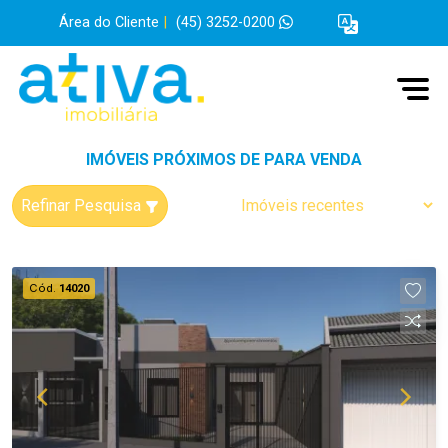
Área do Cliente
|
(45) 3252-0200
IMÓVEIS PRÓXIMOS DE PARA VENDA
Refinar Pesquisa
Cód.
14020