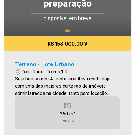
preparação
disponível em breve
R$ 158.000,00 V
Terreno - Lote Urbano
Zona Rural - Toledo/PR
Seja bem vindo! A Imobiliária Ativa conta hoje
com uma das maiores carteiras de imóveis
administrados na cidade, tanto para locação
quanto para venda. Confira mais uma de nossas
opções! Terreno Lote Urbano com 250,00m²
250 m²
Aproveite essa oportunidade! Imobiliária Ativa,
Terreno
sinta-se em casa!