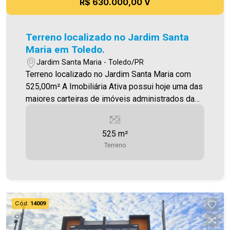
R$ 630.000,00 V
Terreno localizado no Jardim Santa
Maria em Toledo.
Jardim Santa Maria - Toledo/PR
Terreno localizado no Jardim Santa Maria com
525,00m² A Imobiliária Ativa possui hoje uma das
maiores carteiras de imóveis administrados da
cidade, atuando com excelência tanto na locação
quanto na venda. Aproveite essa oportunidade,
525 m²
agende uma visita! Imobiliária Ativa | Sinta-se em
Terreno
casa! - As informações aqui prestadas são
verdadeiras, todavia, reservamo-nos o direito de
corrigir qualquer erro de digitação e/ou ortografia,
bem como alteração dos preços e imagens.
Fotos meramente ilustrativas
Cód.
14009