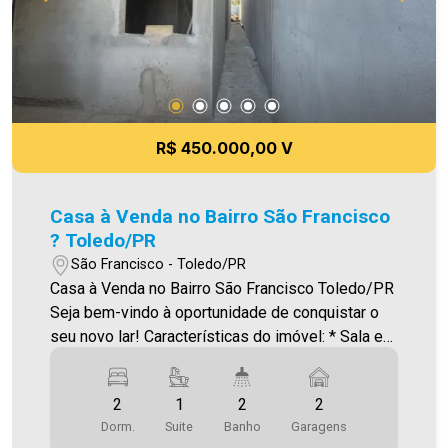
meramente ilustrativas`
R$ 450.000,00 V
Casa à Venda no Bairro São Francisco
? Toledo/PR
São Francisco - Toledo/PR
Casa à Venda no Bairro São Francisco Toledo/PR
Seja bem-vindo à oportunidade de conquistar o
seu novo lar! Características do imóvel: * Sala e
cozinha integradas * 02 dormitórios * 01 suíte *
01 banheiro social * Lavanderia * Espaço com
2
1
2
2
churrasqueira * Ampla sobra de terreno * 02
Dorm.
Suite
Banho
Garagens
vagas de garagem Área construída: 65 m² Valor: