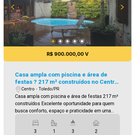
bem como alteração dos preços e imagens.
Fotos meramente ilustrativas. Aproveite essa
oportunidade! A hora de encontrar o seu novo lar
É AGORA! Imobiliária Ativa, sinta-se em casa!
R$ 900.000,00 V
Casa ampla com piscina e área de
festas ? 217 m² construídos no Centro
de Toledo
Centro - Toledo/PR
Casa ampla com piscina e área de festas 217 m²
construídos Excelente oportunidade para quem
busca conforto, espaço e praticidade em uma
localização privilegiada no Centro de Toledo
Características do imóvel: * Área construída: 217
3
1
3
2
m² * Terreno: 360 m² * 03 quartos * 01 suíte * 03