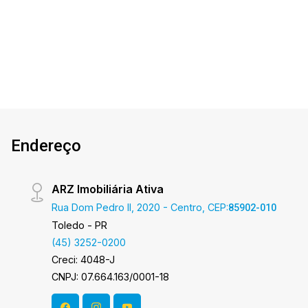
2
3
2
176m²
Salle , excelente localização. O Imóvel conta
Dorm.
Banho
Garagens
A. Útil
com: - Sala de Estar/Jantar - Cozinha planejada -
01 Suíte com closet - 02 Quarto - 03 Banheiros
(socia, lavabo e suíte) - Churrasqueira na
varanda - Área de serviço - 1 vaga de garagem
*Elevador *Salão de festas *Portão Eletrônico e
Interfone *Acabamento em gesso, piso
porcelanato *Tubulação para Ar condicionado,
Endereço
sistema de aquecimento a gás Área privativa
130,50 m² Área total 176,55 m² Aproveite essa
oportunidade! A hora de encontrar o seu novo lar
ARZ Imobiliária Ativa
É AGORA! Imobiliária Ativa, sinta-se em casa!
Rua Dom Pedro II, 2020 - Centro, CEP:
85902-010
Toledo - PR
(45) 3252-0200
Creci: 4048-J
CNPJ: 07.664.163/0001-18