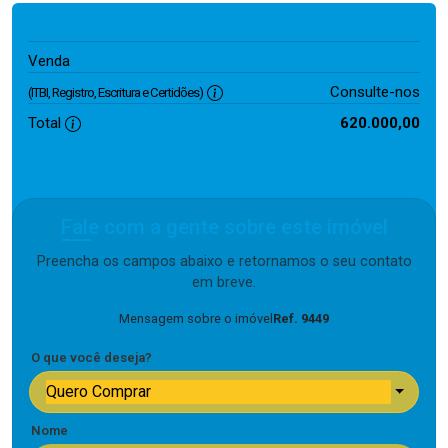
620.000,00
Venda
Consulte-nos
(ITBI, Registro, Escritura e Certidões)
Total
620.000,00
Fale com a gente sobre este imóvel
Preencha os campos abaixo e retornamos o seu contato
em breve.
Mensagem sobre o imóvel
Ref. 9449
O que você deseja?
Quero Comprar
Nome