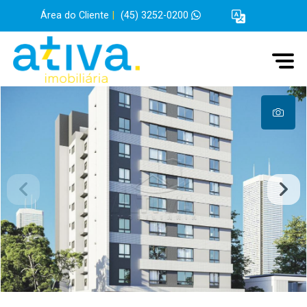
Área do Cliente
|
(45) 3252-0200