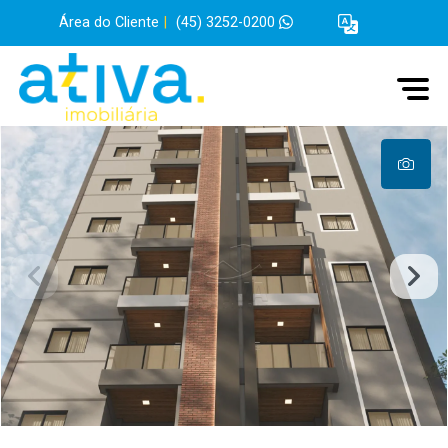
Área do Cliente
|
(45) 3252-0200