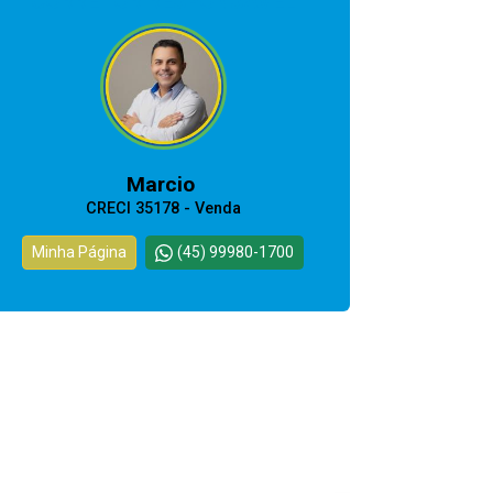
CORRETOR RESPONSÁVEL
Marcio
CRECI 35178 - Venda
Minha Página
(45) 99980-1700
Corretor(a) Online