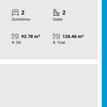
2
2
Dormitórios
Suítes
92.78 m²
126.46 m²
A. Útil
A. Total