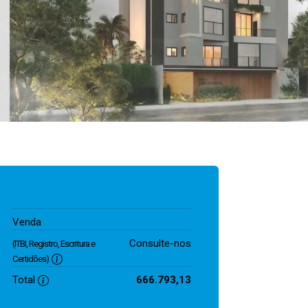
666.793,13
Venda
Consulte-nos
(ITBI, Registro, Escritura e
Certidões)
Total
666.793,13