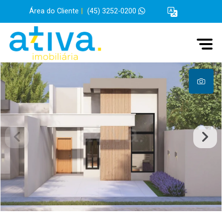
Área do Cliente
|
(45) 3252-0200