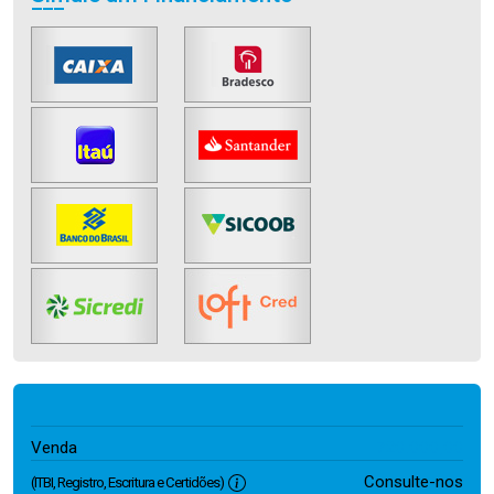
720.000,00
Venda
Consulte-nos
(ITBI, Registro, Escritura e Certidões)