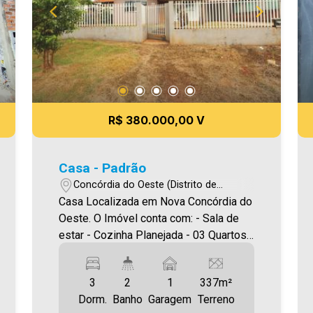
R$ 380.000,00 V
Casa - Padrão
Concórdia do Oeste (Distrito de
Toledo) - Toledo/PR
Casa Localizada em Nova Concórdia do
Oeste. O Imóvel conta com: - Sala de
estar - Cozinha Planejada - 03 Quartos -
02 WC social - Área de serviço -
Garagem coberta - Área de festas com
3
2
1
337m²
churrasqueira Área privativa 144,95m²
Dorm.
Banho
Garagem
Terreno
Área total 337,00m² Será cobrado FCI -