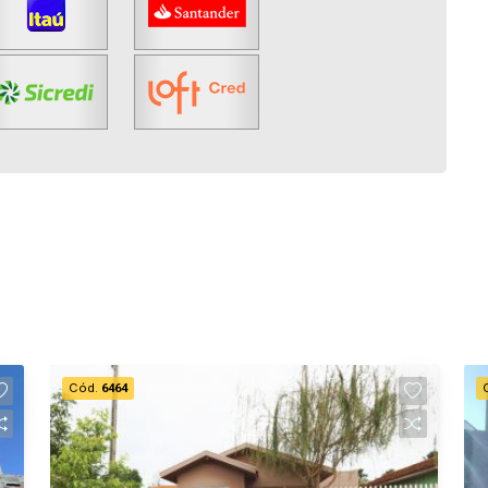
Cód.
6464