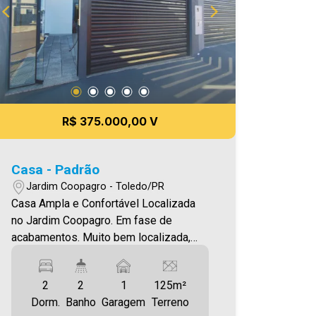
R$ 375.000,00 V
Casa - Padrão
Jardim Coopagro - Toledo/PR
Casa Ampla e Confortável Localizada
no Jardim Coopagro. Em fase de
acabamentos. Muito bem localizada,
próxima da Av. Ministro Cirne Lima O
Imóvel conta com: - Sala de estar (com
2
2
1
125m²
lustre) - Cozinha (integrada com a sala
Dorm.
Banho
Garagem
Terreno
de estar) - 01 suíte - 01 quarto - 02