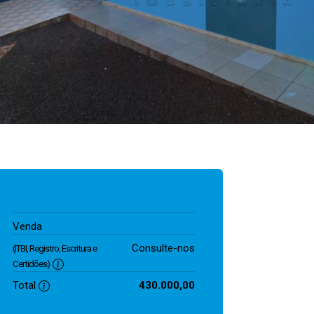
430.000,00
Venda
Consulte-nos
(ITBI, Registro, Escritura e
Certidões)
Total
430.000,00