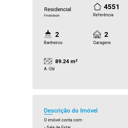
4551
Residencial
Referência
Finalidade
2
2
Banheiros
Garagens
89.24 m²
A. Útil
Descrição do Imóvel
O imóvel conta com :
- Sala de Estar