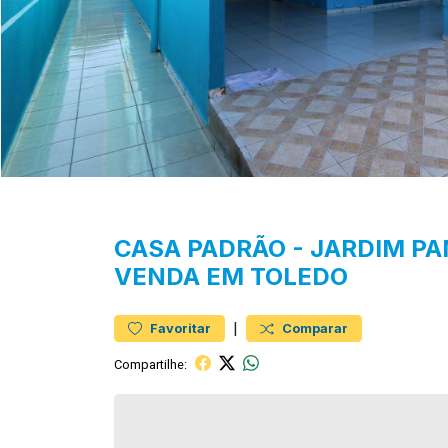
CASA
PADRÃO
-
JARDIM P
VENDA EM TOLEDO
|
Favoritar
Comparar
Compartilhe: