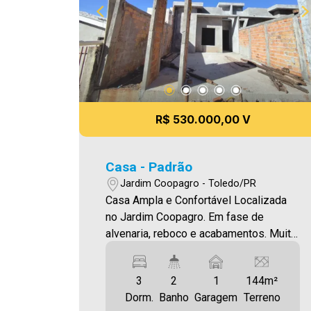
R$ 530.000,00 V
Casa - Padrão
Jardim Coopagro - Toledo/PR
Casa Ampla e Confortável Localizada
no Jardim Coopagro. Em fase de
alvenaria, reboco e acabamentos. Muito
bem localizada, próxima da Av. Ministro
Cirne Lima O Imóvel conta com: - Sala
3
2
1
144m²
de estar (com lustre) - Sala de jantar -
Dorm.
Banho
Garagem
Terreno
Cozinha (integrada com as salas de