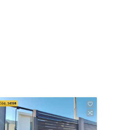
Cód.
14158