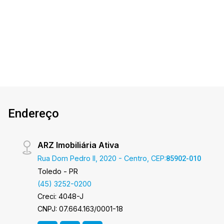
garagem Coberta Área construída:99,00m² Área
2
2
1
400m²
terreno:400,00m² A Imobiliária Ativa possui hoje
Dorm.
Banho
Garagem
Terreno
uma das maiores carteiras de imóveis
administrados da cidade, atuando com
excelência tanto na locação quanto na venda.
Aproveite essa oportunidade, agende uma
visita! Imobiliária Ativa | Sinta-se em casa!
Endereço
ARZ Imobiliária Ativa
Rua Dom Pedro II, 2020 - Centro, CEP:
85902-010
Toledo - PR
(45) 3252-0200
Creci: 4048-J
CNPJ: 07.664.163/0001-18