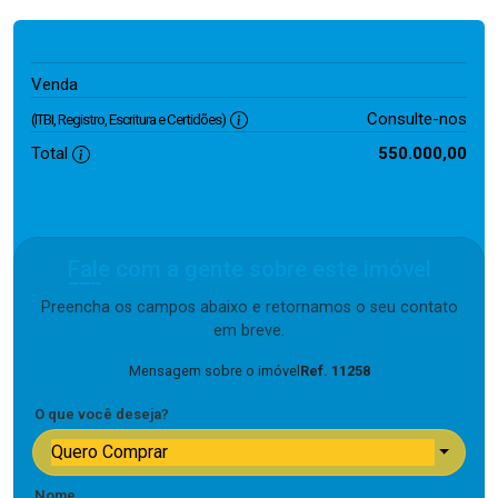
550.000,00
Venda
Consulte-nos
(ITBI, Registro, Escritura e Certidões)
Total
550.000,00
Fale com a gente sobre este imóvel
Preencha os campos abaixo e retornamos o seu contato
em breve.
Mensagem sobre o imóvel
Ref. 11258
O que você deseja?
Quero Comprar
Nome